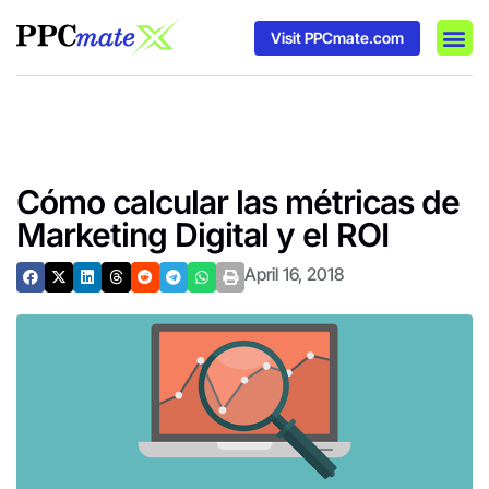
Visit PPCmate.com
DSP P
Media
Ad In
Cómo calcular las métricas de
Marketing Digital y el ROI
April 16, 2018