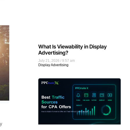
What Is Viewability in Display
Advertising?
July 21, 2026
9:57 am
Display Advertising
у