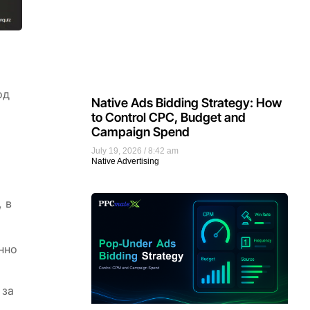
од
Native Ads Bidding Strategy: How
to Control CPC, Budget and
Campaign Spend
July 19, 2026
8:42 am
Native Advertising
 в
нно
 за