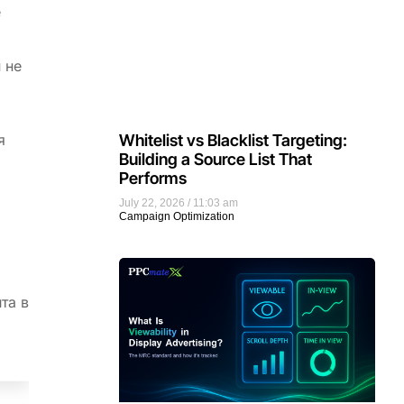
е
 не
я
Whitelist vs Blacklist Targeting:
Building a Source List That
Performs
July 22, 2026
11:03 am
Campaign Optimization
та в