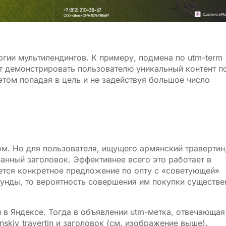
огии мультилендингов. К примеру, подмена по utm-term
ет демонстрировать пользователю уникальный контент п
этом попадая в цель и не задействуя большое число
. Но для пользователя, ищущего армянский травертин,
анный заголовок. Эффективнее всего это работает в
ется конкретное предложение по опту с «советующей»
кунды, то вероятность совершения им покупки существе
 в Яндексе. Тогда в объявлении utm-метка, отвечающая
skiy_travertin и заголовок (см. изображение выше).