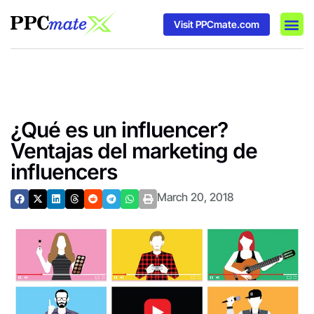
Visit PPCmate.com
DSP P
Media
Ad In
¿Qué es un influencer?
Ventajas del marketing de
influencers
March 20, 2018