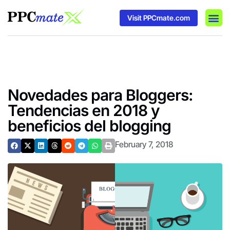
Visit PPCmate.com
DSP P
Media
Ad In
Novedades para Bloggers:
Tendencias en 2018 y
beneficios del blogging
February 7, 2018