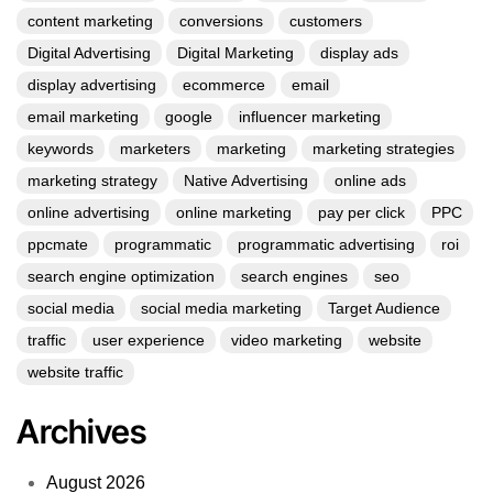
content marketing
conversions
customers
Digital Advertising
Digital Marketing
display ads
display advertising
ecommerce
email
email marketing
google
influencer marketing
keywords
marketers
marketing
marketing strategies
marketing strategy
Native Advertising
online ads
online advertising
online marketing
pay per click
PPC
ppcmate
programmatic
programmatic advertising
roi
search engine optimization
search engines
seo
social media
social media marketing
Target Audience
traffic
user experience
video marketing
website
website traffic
Archives
August 2026