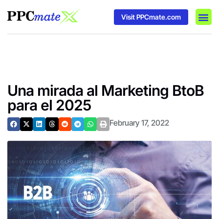
Visit PPCmate.com
DSP P
Media
Ad In
Una mirada al Marketing BtoB
para el 2025
February 17, 2022