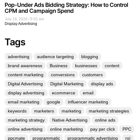
Pop-Under Ads Bidding Strategy: How to Control
CPM and Campaign Spend
July 18, 2026
9:55 am
Display Advertising
Tags
advertising
audience targeting
blogging
brand awareness
Business
businesses
content
content marketing
conversions
customers
Digital Advertising
Digital Marketing
display ads
display advertising
ecommerce
email
email marketing
google
influencer marketing
keywords
marketers
marketing
marketing strategies
marketing strategy
Native Advertising
online ads
online advertising
online marketing
pay per click
PPC
ppcmate
programmatic
programmatic advertising
roi