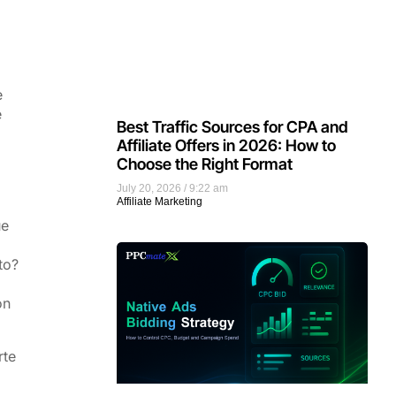
e
e
Best Traffic Sources for CPA and
Affiliate Offers in 2026: How to
Choose the Right Format
July 20, 2026
9:22 am
Affiliate Marketing
ue
to?
on
rte