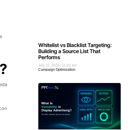
s
Whitelist vs Blacklist Targeting:
Building a Source List That
Performs
e?
July 22, 2026
11:03 am
Campaign Optimization
ueda
 con