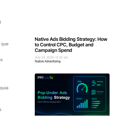
l
Native Ads Bidding Strategy: How
n que
to Control CPC, Budget and
Campaign Spend
July 19, 2026
8:42 am
es
Native Advertising
rquía
s