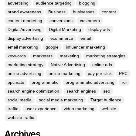
advertising
audience targeting
blogging
brand awareness
Business
businesses
content
content marketing
conversions
customers
Digital Advertising
Digital Marketing
display ads
display advertising
ecommerce
email
email marketing
google
influencer marketing
keywords
marketers
marketing
marketing strategies
marketing strategy
Native Advertising
online ads
online advertising
online marketing
pay per click
PPC
ppcmate
programmatic
programmatic advertising
roi
search engine optimization
search engines
seo
social media
social media marketing
Target Audience
traffic
user experience
video marketing
website
website traffic
Archives