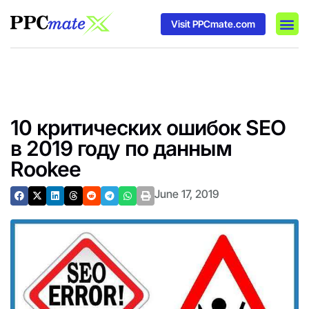
Visit PPCmate.com
DSP P
Media
Ad In
10 критических ошибок SEO
в 2019 году по данным
Rookee
June 17, 2019