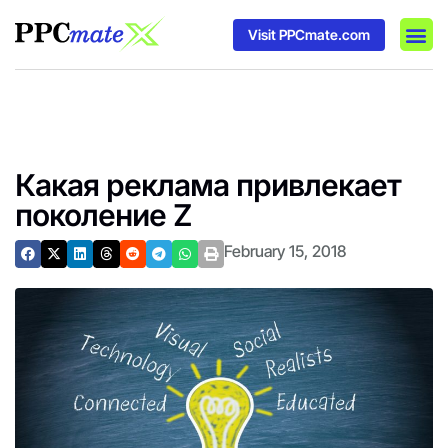
Visit PPCmate.com
DSP P
Media
Ad In
Какая реклама привлекает
поколение Z
February 15, 2018