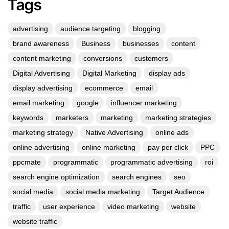
Tags
advertising
audience targeting
blogging
brand awareness
Business
businesses
content
content marketing
conversions
customers
Digital Advertising
Digital Marketing
display ads
display advertising
ecommerce
email
email marketing
google
influencer marketing
keywords
marketers
marketing
marketing strategies
marketing strategy
Native Advertising
online ads
online advertising
online marketing
pay per click
PPC
ppcmate
programmatic
programmatic advertising
roi
search engine optimization
search engines
seo
social media
social media marketing
Target Audience
traffic
user experience
video marketing
website
website traffic