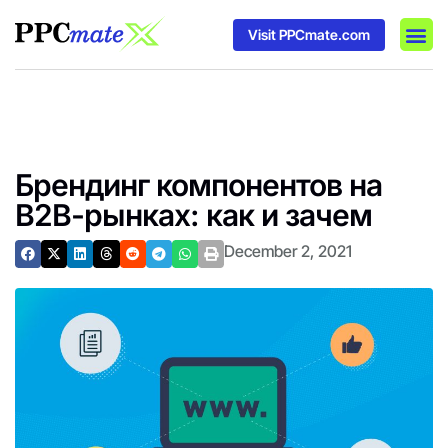
Visit PPCmate.com
DSP P
Media
Ad In
Брендинг компонентов на
B2B-рынках: как и зачем
December 2, 2021