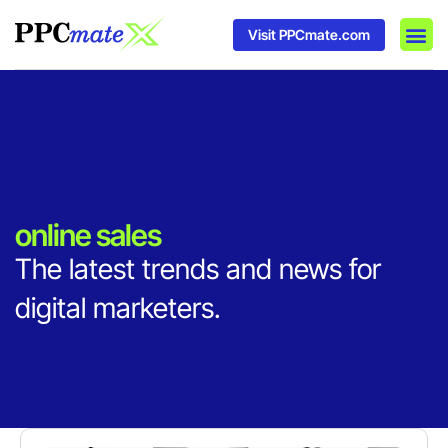
Visit PPCmate.com
DSP P
Media
Ad In
online sales
The latest trends and news for
digital marketers.