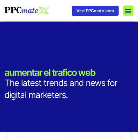
Visit PPCmate.com
DSP P
Media
Ad In
aumentar el trafico web
The latest trends and news for
digital marketers.